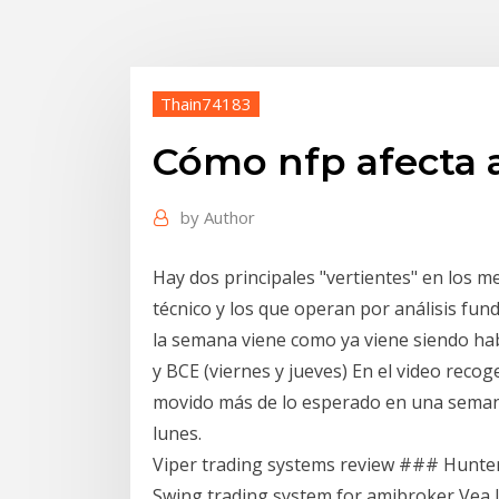
Thain74183
Cómo nfp afecta a
by
Author
Hay dos principales "vertientes" en los m
técnico y los que operan por análisis fun
la semana viene como ya viene siendo habi
y BCE (viernes y jueves) En el video reco
movido más de lo esperado en una semana
lunes.
Viper trading systems review ### Hunte
Swing trading system for amibroker Vea l