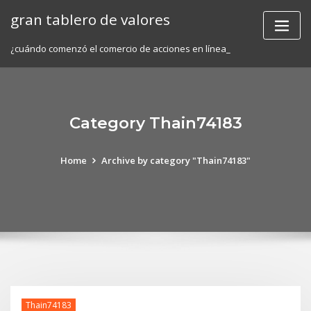
Skip
gran tablero de valores
to
content
¿cuándo comenzó el comercio de acciones en línea_
Category Thain74183
Home
Archive by category "Thain74183"
Thain74183