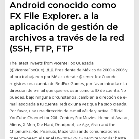
Android conocido como
FX File Explorer. a la
aplicación de gestión de
archivos a través de la red
(SSH, FTP, FTP
The latest Tweets from Vicente Fox Quesada
(@VicenteFoxQue). 🇲🇽 Presidente de México de 2000 a 2006 y
ahora trabajando por México desde @centrofox Cuando
registres una cuenta de RedFox Games, por favor introduce la
dirección de e-mail que quieres usar como tu ID de cuenta. No
puedes, bajo ninguna circunstancia, cambiar la dirección de e-
mail asociada a tu cuenta RedFox una vez que ha sido creada.
Por favor, usa una dirección de e-mail válida y activa. Official
YouTube Channel for 20th Century Fox Movies. Home of Avatar,
Aliens, X-Men, Die Hard, Deadpool, Ice Age, Alvin and the
Chipmunks, Rio, Peanuts, Maze Utilizando comunicaciones
“peer-to-peer”, el Panel FX-2003-12NDS permite vincular hasta