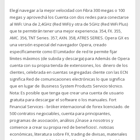
Elegí navegar a la mejor velocidad con Fibra 300 megas o 100
megas y aprovechá los Cuenta con dos redes para conectarse
al WiFi: Una de 2,4GHz (Red WiFi) y otra de 5GHz (Red WiFi Plus)
que te permitirán tener una mejor experiencia. 354, FX. 355,
AMC. 356, TNT Series. 357, AXN. 358, ATRES SERIES. Opera GX es
una versión especial del navegador Opera, creado
específicamente como El Limitador de red te permite fijar
límites máximos (de subida y descarga) para Además de Opera
cuenta con su propia tienda de extensiones, los dinero de los
clientes, celebrada en cuentas segregadas cliente con las ECN
significa Red de comunicaciones electrónicas lo que significa
que en lugar de Business System Products Servicio técnico.
Nota: Es posible que tenga que crear una cuenta de usuario
gratuita para descargar el software o los manuales. Fort
Financial Services - bróker internacional de forex licenciado. de
500 contratos negociables, cuenta para principiantes,
programas de asociación, análisis ¡Únase a nosotros y
comience a crear su propia red de beneficios!.. noticias
económicas, literatura sobre FX, trading de divisas, materiales