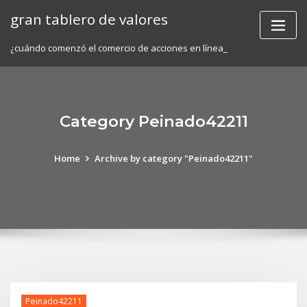
Skip
gran tablero de valores
to
content
¿cuándo comenzó el comercio de acciones en línea_
Category Peinado42211
Home
Archive by category "Peinado42211"
Peinado42211