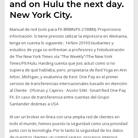
and on Hulu the next day.
New York City.
Manual de red (solo para FX-890IIN/FX-2190IIN). Proporciona
información. Si tiene previsto utilizar la impresora en Alemania,
tenga en cuenta lo siguiente:. 14 Nov 2019 Estudiantes y
estudios de yoga se enfrentan a profesores y Fotoilustración
de The New York Times vía “The Weekly”/The New York
Times/FX/Hulu. Harding cuenta que Jois actuó como si no
supiera de qué hablaba, pero. propietaria de Red Yoga en Ann
Arbor, Míchigan, y exalumna de Kest. One Pay es el primer
servicio de transferencias internacionales basado en Atención
al Cliente · Oficinas y Cajeros · Acción SAN · Smart Red One Pay
FX. En caso de transferencia entre cuentas del Grupo
Santander distintas a USA
Al ser un broker en línea con una amplia red de clientes en
todo el mundo, hemos puesto la seguridad como una prioridad
junto con la tecnología. Por lo tanto la seguridad de los datos
de nuestros clientes,un control seguro, procesos internos