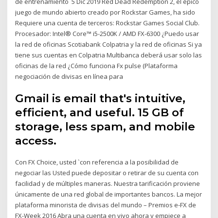
de entrenamiento 5 Dic 2019 Red Dead Redemption 2, el épico
juego de mundo abierto creado por Rockstar Games, ha sido
Requiere una cuenta de terceros: Rockstar Games Social Club.
Procesador: Intel® Core™ i5-2500K / AMD FX-6300 ¿Puedo usar
la red de oficinas Scotiabank Colpatria y la red de oficinas Si ya
tiene sus cuentas en Colpatria Multibanca deberá usar solo las
oficinas de la red ¿Cómo funciona Fx pulse (Plataforma
negociación de divisas en línea para
Gmail is email that's intuitive,
efficient, and useful. 15 GB of
storage, less spam, and mobile
access.
Con FX Choice, usted `con referencia a la posibilidad de
negociar las Usted puede depositar o retirar de su cuenta con
facilidad y de múltiples maneras. Nuestra tarificación proviene
únicamente de una red global de importantes bancos. La mejor
plataforma minorista de divisas del mundo – Premios e-FX de
FX-Week 2016 Abra una cuenta en vivo ahora y empiece a