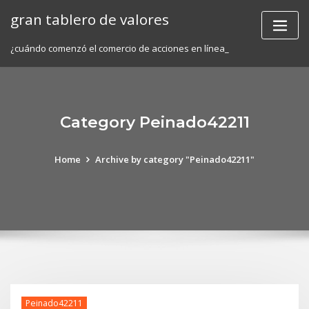
Skip
gran tablero de valores
to
content
¿cuándo comenzó el comercio de acciones en línea_
Category Peinado42211
Home
Archive by category "Peinado42211"
Peinado42211