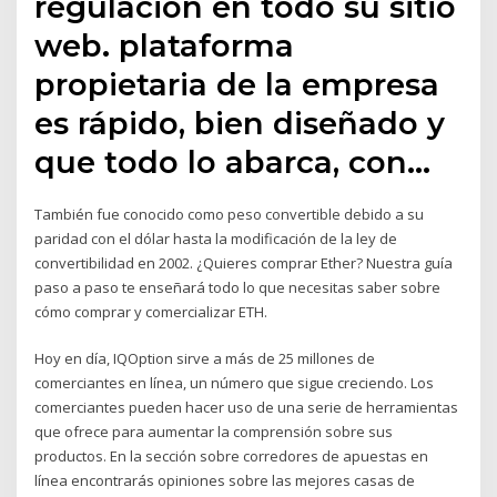
regulación en todo su sitio
web. plataforma
propietaria de la empresa
es rápido, bien diseñado y
que todo lo abarca, con…
También fue conocido como peso convertible debido a su
paridad con el dólar hasta la modificación de la ley de
convertibilidad en 2002. ¿Quieres comprar Ether? Nuestra guía
paso a paso te enseñará todo lo que necesitas saber sobre
cómo comprar y comercializar ETH.
Hoy en día, IQOption sirve a más de 25 millones de
comerciantes en línea, un número que sigue creciendo. Los
comerciantes pueden hacer uso de una serie de herramientas
que ofrece para aumentar la comprensión sobre sus
productos. En la sección sobre corredores de apuestas en
línea encontrarás opiniones sobre las mejores casas de