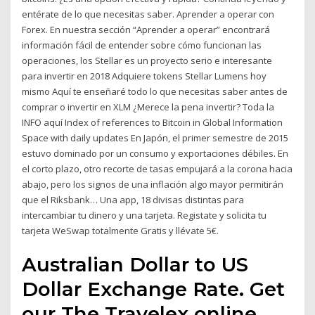
entérate de lo que necesitas saber. Aprender a operar con
Forex. En nuestra sección “Aprender a operar” encontrará
información fácil de entender sobre cómo funcionan las
operaciones, los Stellar es un proyecto serio e interesante
para invertir en 2018 Adquiere tokens Stellar Lumens hoy
mismo Aquí te enseñaré todo lo que necesitas saber antes de
comprar o invertir en XLM ¿Merece la pena invertir? Toda la
INFO aquí Index of references to Bitcoin in Global Information
Space with daily updates En Japón, el primer semestre de 2015
estuvo dominado por un consumo y exportaciones débiles. En
el corto plazo, otro recorte de tasas empujará a la corona hacia
abajo, pero los signos de una inflación algo mayor permitirán
que el Riksbank… Una app, 18 divisas distintas para
intercambiar tu dinero y una tarjeta. Registate y solicita tu
tarjeta WeSwap totalmente Gratis y llévate 5€.
Australian Dollar to US
Dollar Exchange Rate. Get
our The Travelex online