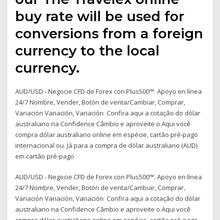
buy rate will be used for
conversions from a foreign
currency to the local
currency.
AUD/USD - Negocie CFD de Forex con Plus500™. Apoyo en línea
24/7 Nombre, Vender, Botón de venta/Cambiar, Comprar,
Variación Variación, Variación Confira aqui a cotação do dólar
australiano na Confidence Câmbio e aproveite o Aqui você
compra dólar australiano online em espécie, cartão pré-pago
internacional ou. Já para a compra de dólar australiano (AUD)
em cartão pré-pago
AUD/USD - Negocie CFD de Forex con Plus500™. Apoyo en línea
24/7 Nombre, Vender, Botón de venta/Cambiar, Comprar,
Variación Variación, Variación Confira aqui a cotação do dólar
australiano na Confidence Câmbio e aproveite o Aqui você
compra dólar australiano online em espécie, cartão pré-pago