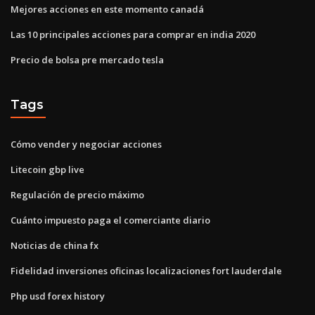
Mejores acciones en este momento canadá
Las 10 principales acciones para comprar en india 2020
Precio de bolsa pre mercado tesla
Tags
Cómo vender y negociar acciones
Litecoin gbp live
Regulación de precio máximo
Cuánto impuesto paga el comerciante diario
Noticias de china fx
Fidelidad inversiones oficinas localizaciones fort lauderdale
Php usd forex history