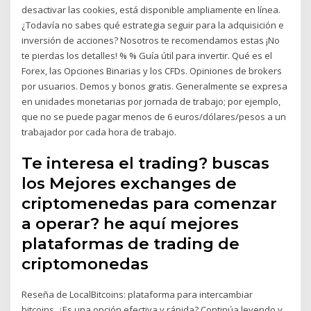
desactivar las cookies, está disponible ampliamente en línea.
¿Todavía no sabes qué estrategia seguir para la adquisición e
inversión de acciones? Nosotros te recomendamos estas ¡No
te pierdas los detalles! % % Guía útil para invertir. Qué es el
Forex, las Opciones Binarias y los CFDs. Opiniones de brokers
por usuarios. Demos y bonos gratis. Generalmente se expresa
en unidades monetarias por jornada de trabajo; por ejemplo,
que no se puede pagar menos de 6 euros/dólares/pesos a un
trabajador por cada hora de trabajo.
Te interesa el trading? buscas
los Mejores exchanges de
criptomenedas para comenzar
a operar? he aquí mejores
plataformas de trading de
criptomonedas
Reseña de LocalBitcoins: plataforma para intercambiar
bitcoins. ¿Es una opción efectiva y rápida? Continúa leyendo y