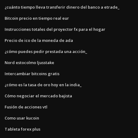
¿cuánto tiempo lleva transferir dinero del banco a etrade_
Bitcoin precio en tiempo real eur
Instrucciones totales del proyector fx para el hogar
Precio de ico de la moneda de ada
¿cómo puedes pedir prestada una acción_
Nord estocolmo ljusstake
Intercambiar bitcoins gratis
¿cómo es la tasa de oro hoy en la india_
Cómo negociar el mercado bajista
Fusión de acciones vtl
Como usar kucoin
Tableta forex plus