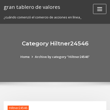
Skip
gran tablero de valores
to
content
¿cuándo comenzó el comercio de acciones en línea_
Category Hiltner24546
Home
Archive by category "Hiltner24546"
Hiltner24546