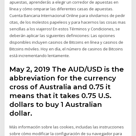
apuestas, aprenderás a elegir un corredor de apuestas en
línea y cómo omparar las diferentes casas de apuestas.
Cuenta Bancaria Internacional Online para olvidarnos de pedir
citas, de los molestos papeleos y para hacernos las cosas mas
sencillas a los viajeros! En estos Términos y Condiciones, se
deberán aplicar las siguientes definiciones: Las opciones
disponibles incluyen casinos de Bitcoins en línea y casinos de
Bitcoins móviles. Hoy en día, el número de casinos de Bitcoins
está incrementando lentamente.
May 2, 2019 The AUD/USD is the
abbreviation for the currency
cross of Australia and 0.75 it
means that it takes 0.75 U.S.
dollars to buy 1 Australian
dollar.
Más información sobre las cookies, incluidas las instrucciones
sobre cómo modificar la configuración de su navegador para