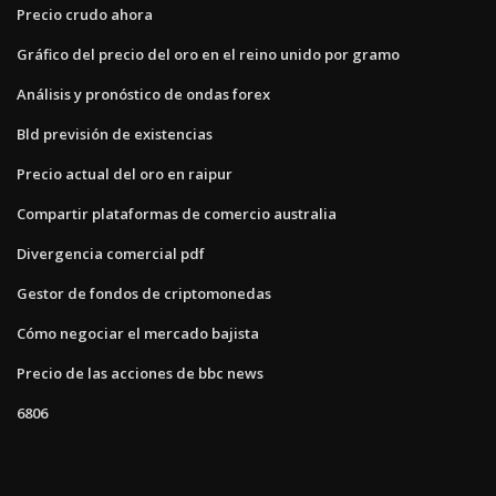
Precio crudo ahora
Gráfico del precio del oro en el reino unido por gramo
Análisis y pronóstico de ondas forex
Bld previsión de existencias
Precio actual del oro en raipur
Compartir plataformas de comercio australia
Divergencia comercial pdf
Gestor de fondos de criptomonedas
Cómo negociar el mercado bajista
Precio de las acciones de bbc news
6806